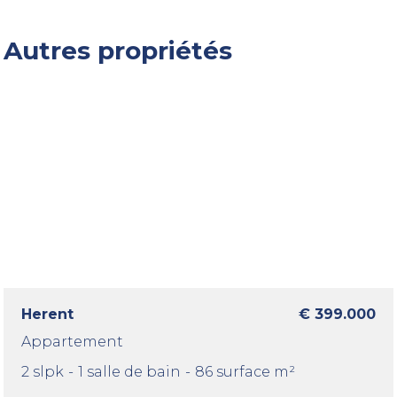
Autres propriétés
Herent
€ 399.000
Appartement
2 slpk
-
1 salle de bain
-
86 surface m²