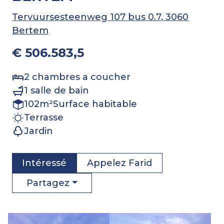
Tervuursesteenweg 107 bus 0.7
, 3060
Bertem
€ 506.583,5
2
chambres a coucher
1
salle de bain
102
m²
Surface habitable
Terrasse
Jardin
Intéressé
Appelez
Farid
Partagez