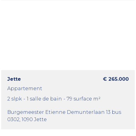
Jette
€ 265.000
Appartement
2 slpk
-
1 salle de bain
-
79 surface m²
Burgemeester Etienne Demunterlaan 13 bus
0302
, 1090 Jette