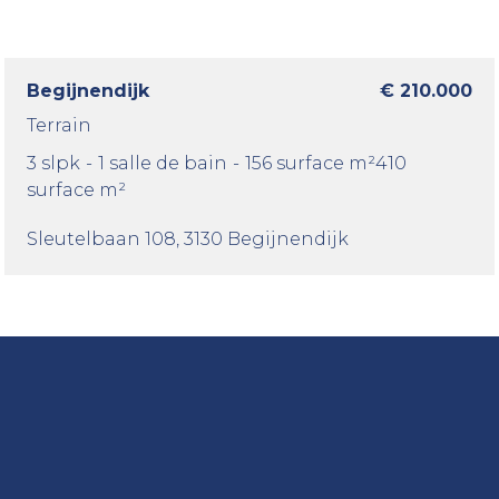
Begijnendijk
€ 210.000
Terrain
3 slpk
-
1 salle de bain
-
156 surface m²
410
surface m²
Sleutelbaan 108
, 3130 Begijnendijk