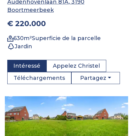
Audenhovenlaan 81A
, 3190
Boortmeerbeek
€ 220.000
630
m²
Superficie de la parcelle
Jardin
Intéressé
Appelez
Christel
Partagez
Téléchargements