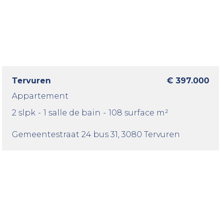
Tervuren
€ 397.000
Appartement
2 slpk
-
1 salle de bain
-
108 surface m²
Gemeentestraat 24 bus 31
, 3080 Tervuren