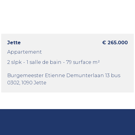
Jette
€ 265.000
Appartement
2 slpk
-
1 salle de bain
-
79 surface m²
Burgemeester Etienne Demunterlaan 13 bus
0302
, 1090 Jette