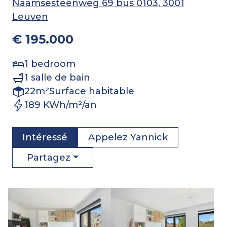
Naamsesteenweg 69 bus 0103
, 3001
Leuven
€ 195.000
1
bedroom
1
salle de bain
22
m²
Surface habitable
189 KWh/m²/an
Intéressé
Appelez
Yannick
Partagez