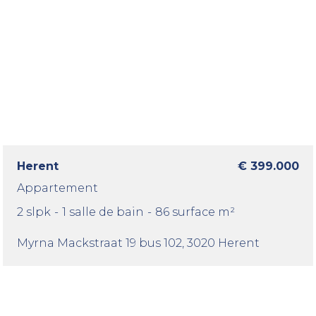
Herent
€ 399.000
Appartement
2 slpk
-
1 salle de bain
-
86 surface m²
Myrna Mackstraat 19 bus 102
, 3020 Herent