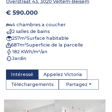
Overstraat 43
, 3020 Veltem-Beisem
€ 590.000
4
chambres a coucher
2
salles de bains
257
m²
Surface habitable
687
m²
Superficie de la parcelle
182 KWh/m²/an
Jardin
Intéressé
Appelez
Victoria
Partagez
Téléchargements