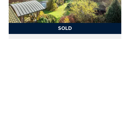
SOLD
Werchter
SOLD
Erps-Kwerps