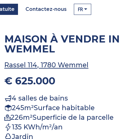
FR
atuite
Contactez-nous
MAISON À VENDRE IN
WEMMEL
Rassel 114
, 1780 Wemmel
€ 625.000
4
salles de bains
245
m²
Surface habitable
226
m²
Superficie de la parcelle
135 KWh/m²/an
Jardin