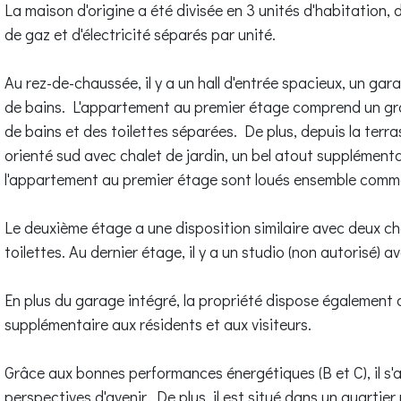
La maison d'origine a été divisée en 3 unités d'habitation,
de gaz et d'électricité séparés par unité.
Au rez-de-chaussée, il y a un hall d'entrée spacieux, un gar
de bains. L'appartement au premier étage comprend un gran
de bains et des toilettes séparées. De plus, depuis la terr
orienté sud avec chalet de jardin, un bel atout supplémenta
l'appartement au premier étage sont loués ensemble comm
Le deuxième étage a une disposition similaire avec deux cha
toilettes. Au dernier étage, il y a un studio (non autorisé) a
En plus du garage intégré, la propriété dispose également d
supplémentaire aux résidents et aux visiteurs.
Grâce aux bonnes performances énergétiques (B et C), il s'
perspectives d'avenir. De plus, il est situé dans un quarti