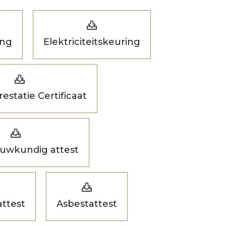
ing
Elektriciteitskeuring
estatie Certificaat
uwkundig attest
ttest
Asbestattest