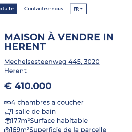
FR
atuite
Contactez-nous
MAISON À VENDRE IN
HERENT
Mechelsesteenweg 445
, 3020
Herent
€ 410.000
4
chambres a coucher
1
salle de bain
177
m²
Surface habitable
169
m²
Superficie de la parcelle