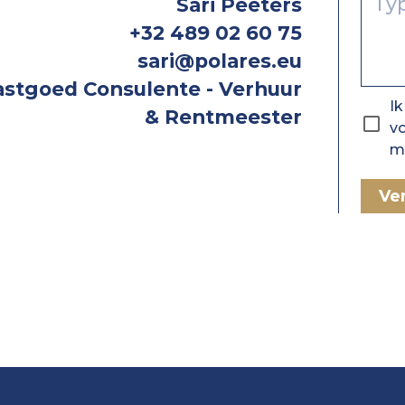
Sari Peeters
+32 489 02 60 75
sari@polares.eu
astgoed Consulente - Verhuur
Ik
& Rentmeester
v
mi
Ve