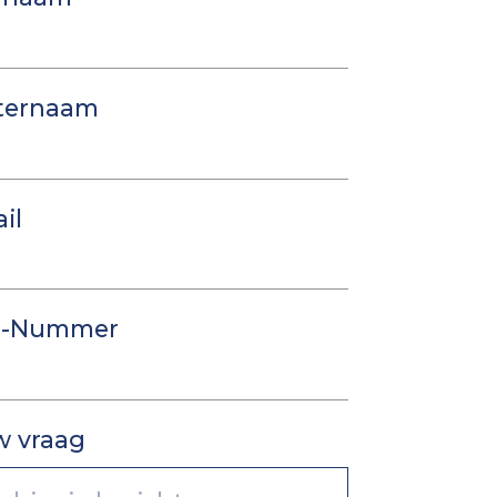
ternaam
il
-Nummer
w vraag