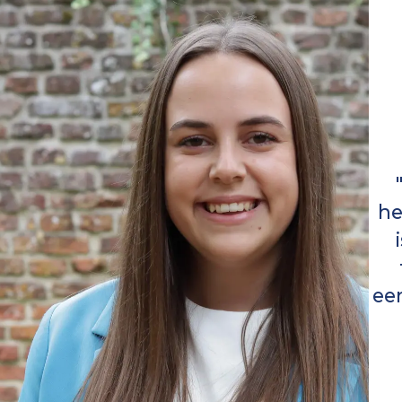
he
ee