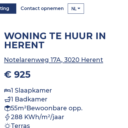
NL
ting
Contact opnemen
WONING TE HUUR IN
HERENT
Notelarenweg 17A
, 3020 Herent
€ 925
1
Slaapkamer
1
Badkamer
55
m²
Bewoonbare opp.
288 KWh/m²/jaar
Terras