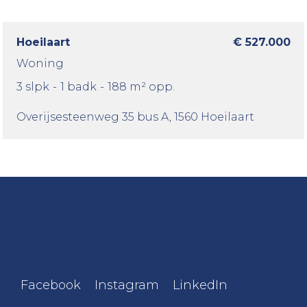
Hoeilaart
€ 527.000
Woning
3 slpk
-
1 badk
-
188 m² opp.
Overijsesteenweg 35 bus A
, 1560 Hoeilaart
Facebook
Instagram
LinkedIn