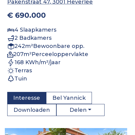
Pakenstraat 47
, 3001 Heverlee
€ 690.000
4
Slaapkamers
2
Badkamers
242
m²
Bewoonbare opp.
207
m²
Perceeloppervlakte
168 KWh/m²/jaar
Terras
Tuin
Interesse
Bel
Yannick
Delen
Downloaden