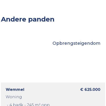
Andere panden
Opbrengsteigendom
Wemmel
€ 625.000
Woning
-
4 badk
-
245 m² opp.