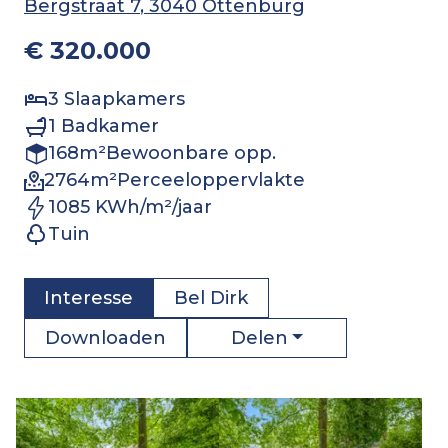
Bergstraat 7
, 3040 Ottenburg
€ 320.000
3
Slaapkamers
1
Badkamer
168
m²
Bewoonbare opp.
2764
m²
Perceeloppervlakte
1085 KWh/m²/jaar
Tuin
Interesse
Bel
Dirk
Delen
Downloaden