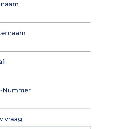
rnaam
ternaam
il
-Nummer
w vraag