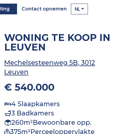
NL
ting
Contact opnemen
WONING TE KOOP IN
LEUVEN
Mechelsesteenweg 5B
, 3012
Leuven
€ 540.000
4
Slaapkamers
3
Badkamers
260
m²
Bewoonbare opp.
375
m²
Perceeloppervlakte