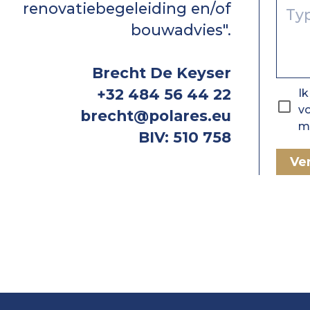
renovatiebegeleiding en/of
bouwadvies".
Brecht De Keyser
+32 484 56 44 22
Ik
v
brecht@polares.eu
mi
BIV: 510 758
Ve