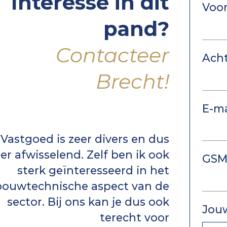
Interesse in dit
Voo
pand?
Contacteer
Ach
Brecht!
E-ma
"Vastgoed is zeer divers en dus
er afwisselend. Zelf ben ik ook
GSM
sterk geïnteresseerd in het
bouwtechnische aspect van de
sector. Bij ons kan je dus ook
Jou
terecht voor