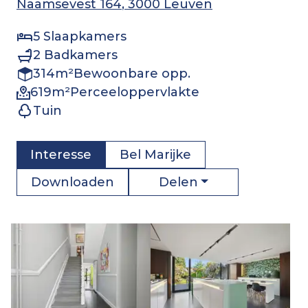
Naamsevest 164
, 3000 Leuven
5
Slaapkamers
2
Badkamers
314
m²
Bewoonbare opp.
619
m²
Perceeloppervlakte
Tuin
Interesse
Bel
Marijke
Delen
Downloaden