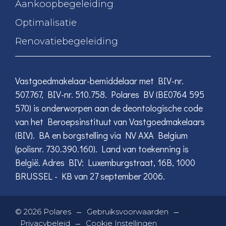
Aankoopbegeleiding
Optimalisatie
Renovatiebegeleiding
Vastgoedmakelaar-bemiddelaar met BIV-nr.
507.767, BIV-nr. 510.758. Polares BV (BE0764 595
570) is onderworpen aan de deontologische code
van het Beroepsinstituut van Vastgoedmakelaars
(BIV). BA en borgstelling via NV AXA Belgium
(polisnr. 730.390.160). Land van toekenning is
België. Adres BIV: Luxemburgstraat, 16B, 1000
BRUSSEL - KB van 27 september 2006.
—
—
©
2026
Polares
Gebruiksvoorwaarden
—
Privacybeleid
Cookie Instellingen