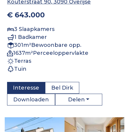
Kouterstraat 90
, 3090 Overijse
€ 643.000
3
Slaapkamers
1
Badkamer
301
m²
Bewoonbare opp.
1637
m²
Perceeloppervlakte
Terras
Tuin
Interesse
Bel
Dirk
Delen
Downloaden