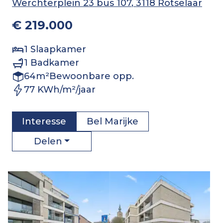
Werchterplein 23 bus 107
, 3118 Rotselaar
€ 219.000
1
Slaapkamer
1
Badkamer
64
m²
Bewoonbare opp.
77 KWh/m²/jaar
Interesse
Bel
Marijke
Delen