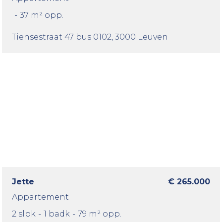
-
37 m² opp.
Tiensestraat 47 bus 0102
, 3000 Leuven
Jette
€ 265.000
Appartement
2 slpk
-
1 badk
-
79 m² opp.