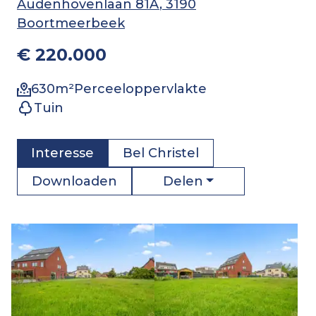
Audenhovenlaan 81A
, 3190
Boortmeerbeek
€ 220.000
630
m²
Perceeloppervlakte
Tuin
Interesse
Bel
Christel
Delen
Downloaden