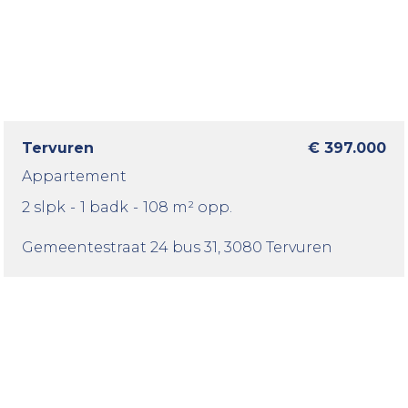
Tervuren
€ 397.000
Appartement
2 slpk
-
1 badk
-
108 m² opp.
Gemeentestraat 24 bus 31
, 3080 Tervuren