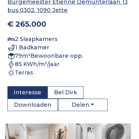
Burgemeester Etienne Demunterlaan 13
bus 0302
, 1090 Jette
€ 265.000
2
Slaapkamers
1
Badkamer
79
m²
Bewoonbare opp.
85 KWh/m²/jaar
Terras
Interesse
Bel
Dirk
Delen
Downloaden