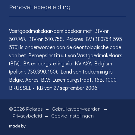
Renovatiebegeleiding
Vastgoedmakelaar-bemiddelaar met BIV-nr.
507.767, BIV-nr. 510.758. Polares BV (BE0764 595
570) is onderworpen aan de deontologische code
van het Beroepsinstituut van Vastgoedmakelaars
(BIV). BA en borgstelling via NV AXA Belgium
(polisnr. 730.390.160). Land van toekenning is
België. Adres BIV: Luxemburgstraat, 16B, 1000
BRUSSEL - KB van 27 september 2006.
—
—
©
2026
Polares
Gebruiksvoorwaarden
—
Privacybeleid
Cookie Instellingen
made by