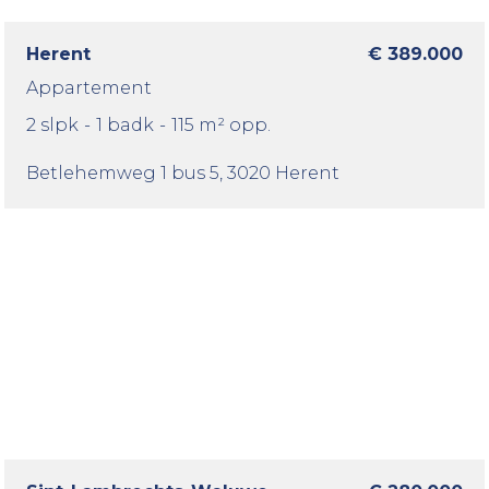
Herent
€ 389.000
Appartement
2 slpk
-
1 badk
-
115 m² opp.
Betlehemweg 1 bus 5
, 3020 Herent