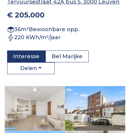
Tervuursestraat 42A bus 5
, 3000 Leuven
€ 205.000
36
m²
Bewoonbare opp.
220 KWh/m²/jaar
Interesse
Bel
Marijke
Delen