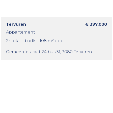
Tervuren
€ 397.000
Appartement
2 slpk
-
1 badk
-
108 m² opp.
Gemeentestraat 24 bus 31
, 3080 Tervuren