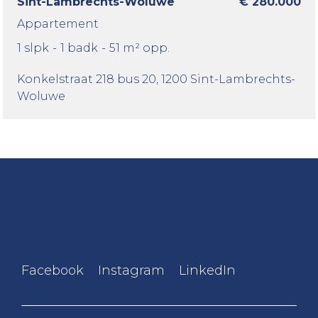
Sint-Lambrechts-Woluwe
€ 280.000
Appartement
1 slpk
-
1 badk
-
51 m² opp.
Konkelstraat 218 bus 20
, 1200 Sint-Lambrechts-
Woluwe
Facebook
Instagram
LinkedIn