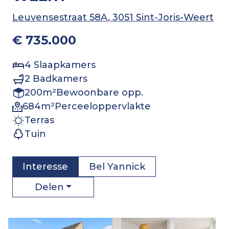
Leuvensestraat 58A
, 3051 Sint-Joris-Weert
€ 735.000
4
Slaapkamers
2
Badkamers
200
m²
Bewoonbare opp.
684
m²
Perceeloppervlakte
Terras
Tuin
Interesse
Bel
Yannick
Delen