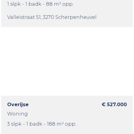
1 slpk
-
1 badk
-
88 m² opp.
Valleistraat 51
, 3270 Scherpenheuvel
Overijse
€ 527.000
Woning
3 slpk
-
1 badk
-
188 m² opp.